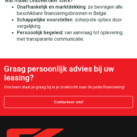
Wat maakt LeaseBroker sterk?
Onafhankelijk en marktdekking
: ze bevragen alle
beschikbare financieringsbronnen in België.
Schappelijke voorstellen
: scherpste opties door
vergelijking.
Persoonlijk begeleid
: van aanvraag tot oplevering,
met transparante communicatie.
Graag persoonlijk advies bij uw
leasing?
Ons team staat je graag bij in je zoektocht naar de juiste financiering!
Contacteer ons!