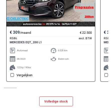
€ 309
€ 32
/maand
€ 22.500
R586
excl. BTW
R585
MERCEDES EQT_200 L1
MERC
Automaat
6.028 km
08/2023
Elektrisch
122hp / 90kw
Vergelijken
Volledige stock