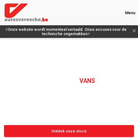
Jonge Mercedes Bestelwagens Kopen | Auto's Vereecke Aalter
Menu
⚡Onze website wordt momenteel vertaald. Onze excuses voor de
technische ongemakken⚡
AUTO'S VEREECKE
#STRONG IN
VANS
Ontdek onze stock