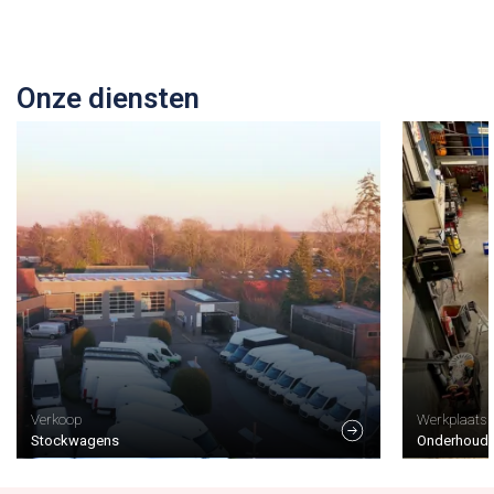
Onze diensten
Verkoop
Werkplaats
Stockwagens
Onderhoud &