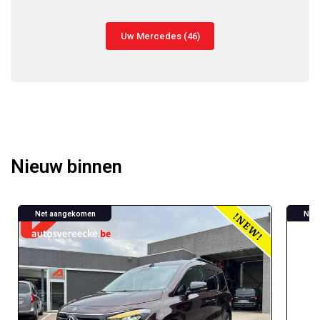
Uw Mercedes (46)
Nieuw binnen
Net aangekomen
Net