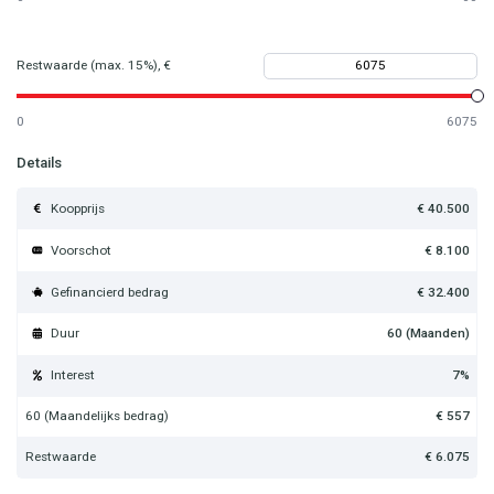
Restwaarde (max. 15%), €
0
6075
Details
Koopprijs
€ 40.500
Voorschot
€ 8.100
Gefinancierd bedrag
€ 32.400
Duur
60
(Maanden)
Interest
7
%
60 (Maandelijks bedrag)
€ 557
Restwaarde
€ 6.075