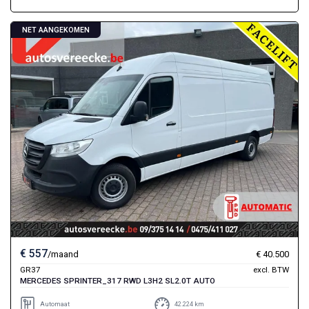
NET AANGEKOMEN
€ 557
/maand
€ 40.500
GR37
excl. BTW
MERCEDES SPRINTER_317 RWD L3H2 SL2.0T AUTO
Automaat
42.224 km