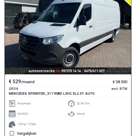
€ 529
/maand
€ 38.500
GR34
excl. BTW
MERCEDES SPRINTER_317 RWD L3H2 SL2.0T AUTO
Automaat
52.567 km
04/2025
Diesel
170hp / 125kw
Vergelijken