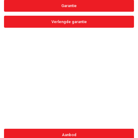
Garantie
Verlengde garantie
Accessoires
Configureer uw bestelwagen direct bij aankoop zodat deze
volledig klaar is voor gebruik. Ontdek ons uitgebreid gamma aan
accessoires en extra opties, perfect afgestemd op uw dagelijkse
werk.
Aanbod