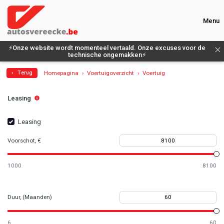
test1
Menu
⚡Onze website wordt momenteel vertaald. Onze excuses voor de
technische ongemakken⚡
Homepagina
Voertuigoverzicht
Voertuig
‹ Terug
Leasing
Leasing
Voorschot, €
1000
8100
Duur, (Maanden)
6
60