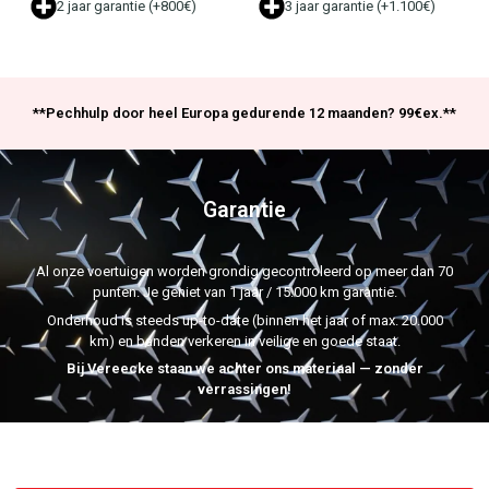
2 jaar garantie (+800€)
3 jaar garantie (+1.100€)
**Pechhulp door heel Europa gedurende 12 maanden? 99€ex.**
Garantie
Al onze voertuigen worden grondig gecontroleerd op meer dan 70
punten. Je geniet van 1 jaar / 15.000 km garantie.
Onderhoud is steeds up-to-date (binnen het jaar of max. 20.000
km) en banden verkeren in veilige en goede staat.
Bij Vereecke staan we achter ons materiaal — zonder
verrassingen!