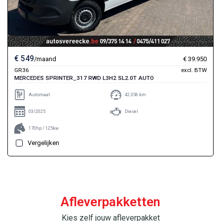
€ 549
/maand
€ 39.950
GR36
excl. BTW
MERCEDES SPRINTER_317 RWD L3H2 SL2.0T AUTO
Automaat
42.356 km
03/2025
Diesel
170hp / 125kw
Vergelijken
Afleverpakketten
Kies zelf jouw afleverpakket