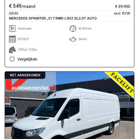
€ 549
/maand
€ 39.950
GR35
excl. BTW
MERCEDES SPRINTER_317 RWD L3H2 SL2.0T AUTO
Automaat
42.524 km
03/2025
Diesel
170hp / 125kw
Vergelijken
NET AANGEKOMEN