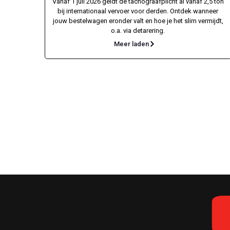
Vanaf 1 juli 2026 geldt de tachograafplicht al vanaf 2,5 ton
bij internationaal vervoer voor derden. Ontdek wanneer
jouw bestelwagen eronder valt en hoe je het slim vermijdt,
o.a. via detarering.
Meer laden