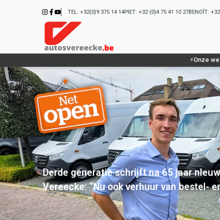
65 jaar familiebedrijf Auto's Vereecke | Auto's Vereecke Mercedes Vans
TEL: +32(0)9 375 14 14
PIET: +32 (0)4 75 41 10 27
BENOÎT: +32 
⚡Onze web
Derde generatie schrijft na 65 jaar nieuw
Vereecke: “Nu ook verhuur van bestel- 