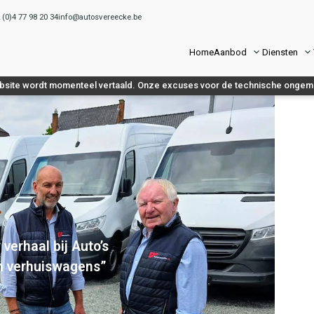
(0)4 77 98 20 34
info@autosvereecke.be
Home
Aanbod
Diensten
site wordt momenteel vertaald. Onze excuses voor de technische onge
 verhaal bij Auto’s
en verhuiswagens”