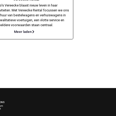
o's Vereecke blaast nieuw leven in haar
iviteiten. Met Vereecke Rental focussen we ons
rhuur van bestelwagens en verhuiswagens in
Kwalitatieve voertuigen, een vlotte service en
heldere voorwaarden staan centraal.
Meer laden
ONS
eam
t