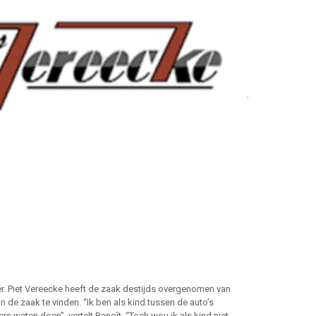
lter. Piet Vereecke heeft de zaak destijds overgenomen van
in de zaak te vinden. “Ik ben als kind tussen de auto’s
s weten doen”, vertelt Benoît. “Toch wou ik als kind niet