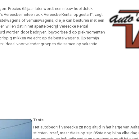
gon. Precies 65 jaar later wordt een nieuw hoofdstuk
o’s Vereecke meteen ook Vereecke Rental opgestart”, zegt
bestelwagens of verhuiswagens, die je kan besturen met een
n willen dat in het aparte bedrijf Vereecke Rental
rd worden door bedrijven, bijvoorbeeld op piekmomenten
Voorlopig mikken we echt op de bestelwagens. Op termijn
en: ideaal voor vriendengroepen die samen op vakantie
Trots
Het autobedrijf Vereecke zit nog altijd in het hartje van Aa
stichter Jozef, maar die is op zijn 85ste nog bijna elke dag 
opgegroeid en heb mijn vader en grootvader nooit iets ander