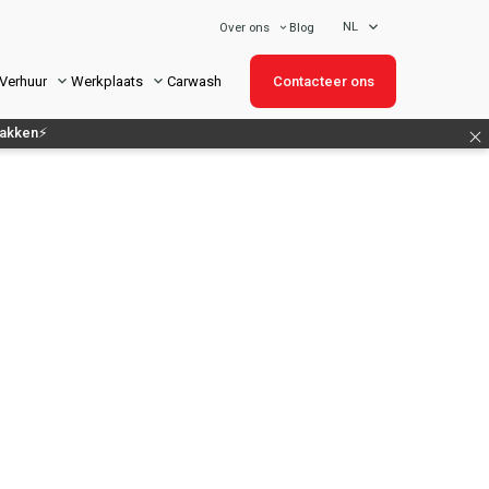
NL
Blog
Over ons
Verhuur
Werkplaats
Carwash
Contacteer ons
makken⚡