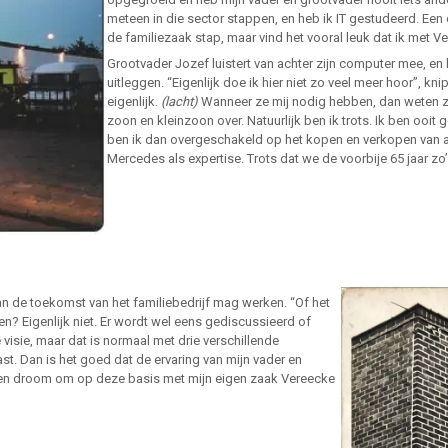
meteen in die sector stappen, en heb ik IT gestudeerd. Een 
de familiezaak stap, maar vind het vooral leuk dat ik met Ve
Grootvader Jozef luistert van achter zijn computer mee, en b
uitleggen. “Eigenlijk doe ik hier niet zo veel meer hoor”, 
eigenlijk.
(lacht)
Wanneer ze mij nodig hebben, dan weten ze
zoon en kleinzoon over. Natuurlijk ben ik trots. Ik ben ooit
ben ik dan overgeschakeld op het kopen en verkopen van au
Mercedes als expertise. Trots dat we de voorbije 65 jaar zo’
 aan de toekomst van het familiebedrijf mag werken. “Of het
en? Eigenlijk niet. Er wordt wel eens gediscussieerd of
ie, maar dat is normaal met drie verschillende
st. Dan is het goed dat de ervaring van mijn vader en
l een droom om op deze basis met mijn eigen zaak Vereecke