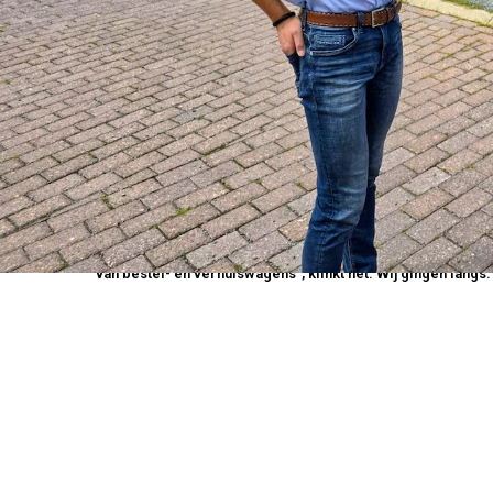
Auto’s Vereecke uit de Bellemstraat in Aalter is met de der
meteen ook Vereecke Rental boven de doopvont. Vader Piet 
van bestel- en verhuiswagens”, klinkt het. Wij gingen langs.