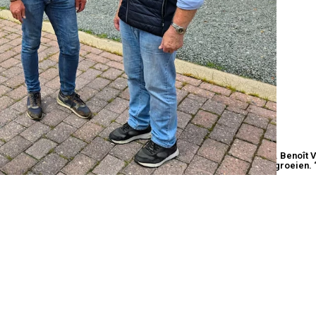
de generatie in het bedrijf meer dan ooit klaar voor de toekomst. Benoît 
(57) en grootvader Jozef (85) zien hun levenswerk zo verder groeien. “N