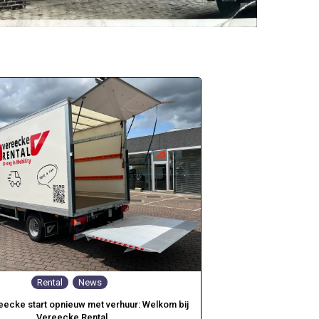
Rental
News
eecke start opnieuw met verhuur: Welkom bij
Vereecke Rental